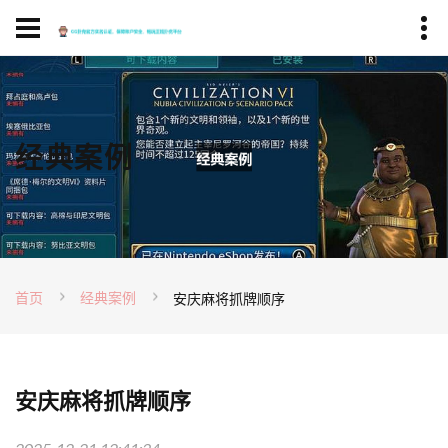
经典案例
首页
经典案例
安庆麻将抓牌顺序
安庆麻将抓牌顺序