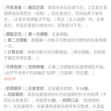
|
开局准备
| 1.
确定庄家
：首局东风位玩家为庄；之后若庄家
胡牌或出现荒庄（流局），则庄家连庄，否则由其下家轮
庄。 | 庄家负责掷骰子开局。 | 荒庄（无人胡牌）时，庄家
连庄，并且庄家底分增加4分，闲家底分不变。 |
|
掷骰定位
| 1.
第一次掷骰
：庄家掷骰。
2.
第二次掷骰
：根据第一次骰子点数逆时针数到的玩家再掷
一次。
3.
计算总和
：将两次骰子的点数相加。 | 两次掷骰。总和用
于确定开牌位置。 | |
|
开牌取牌
| 1.
找到牌墙
：从第二次掷骰的玩家牌墙处开始。
| 此环节也用于后续确定"钻牌"（万能牌）的位置。 |
WSOP
|
抓牌顺序
| 1.
庄家首抓
：庄家最先抓牌，共
14张
。
2.
闲家跟抓
：其余玩家按逆时针方向或顺时针方向抓牌（不
同玩法有差异），闲家抓
13张
。 |
抓牌口诀
："抓牌顺时
针"。实际游戏中，玩家通常按座位顺序依次取牌。庄家起