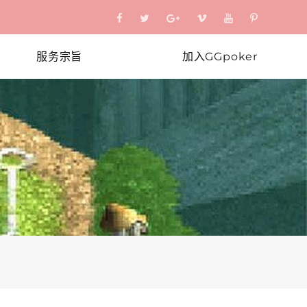
服务宗旨
加入GGpoker