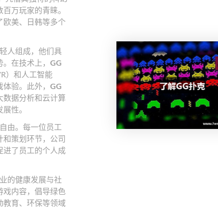
数百万玩家的青睐。
了欧美、日韩等多个
轻人组成，他们具
势。在技术上，
GG
R）和人工智能
戏体验。此外，
GG
大数据分析和云计算
发展性。
自由。每一位员工
计和策划环节，公司
促进了员工的个人成
业的健康发展与社
游戏内容，倡导绿色
动教育、环保等领域