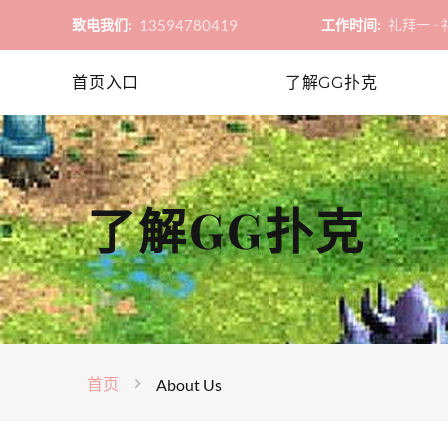
13594780419
致电我们:
工作时间:
礼拜一 - 礼
首页入口
了解GG扑克
了解GG扑克
首页
About Us