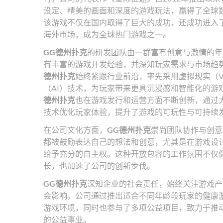
设定、精美的画面和深度的游戏玩法，赢得了全球
该游戏不仅在国内取得了巨大的成功，还成功进入
海外市场，成为全球热门游戏之一。
GG德州扑克
的研发团队由一群富有创意与激情的年
有丰富的游戏开发经验，并深知玩家需求与市场趋
德州扑克
始终紧跟行业前沿，率先采用虚拟现实（V
（AI）技术，为玩家带来更具沉浸感和智能化的游
德州扑克
也在游戏发行和运营方面不断创新，通过
技术优化玩家体验，提升了游戏的可玩性与可持续
在公司文化方面，
GG德州扑克
崇尚团队协作与创意
都被鼓励表达自己的想法和创意，尤其是在游戏设
给予充分的自主权。这种开放包容的工作氛围不仅
长，也加速了公司的创新步伐。
GG德州扑克
深知企业的社会责任，始终关注游戏产
会影响。公司通过推出适合不同年龄段玩家的健康
游戏环境，同时也参与了多项公益项目，致力于推
的公益事业。