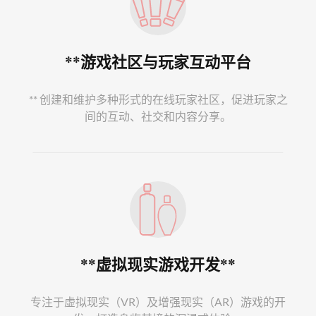
**游戏社区与玩家互动平台
** 创建和维护多种形式的在线玩家社区，促进玩家之
间的互动、社交和内容分享。
**虚拟现实游戏开发**
专注于虚拟现实（VR）及增强现实（AR）游戏的开