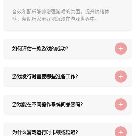
音效和配乐能够增强游戏的氛围，提升情绪体
验，帮助玩家更好地沉浸在游戏世界中。
如何评估一款游戏的成功？
游戏发行时需要哪些准备工作？
游戏能在不同操作系统间兼容吗？
为什么游戏运行时卡顿或延迟？