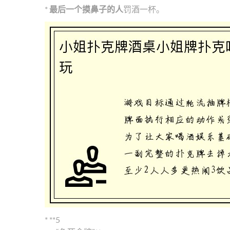
*
最后一个摸鼻子的人
罚酒一杯。
* **5