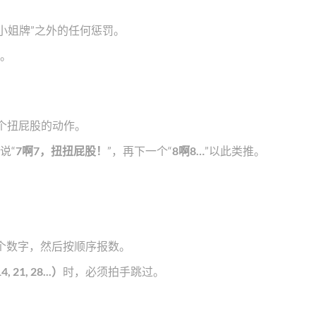
“小姐牌”之外的任何惩罚。
。
一个扭屁股的动作。
说“
7啊7，扭扭屁股！
”，再下一个“
8啊8…
”以此类推。
个数字，然后按顺序报数。
21, 28...）
时，必须拍手跳过。