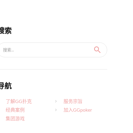
搜索
搜索...
导航
了解GG扑克
服务宗旨
经典案例
加入GGpoker
集团游戏