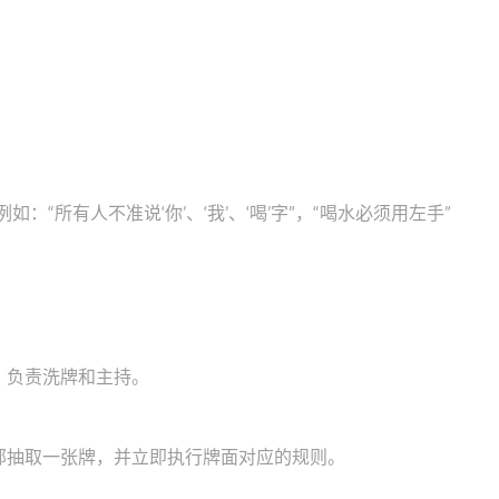
：“所有人不准说‘你’、‘我’、‘喝’字”，“喝水必须用左手”
，负责洗牌和主持。
顶部抽取一张牌，并立即执行牌面对应的规则。
。