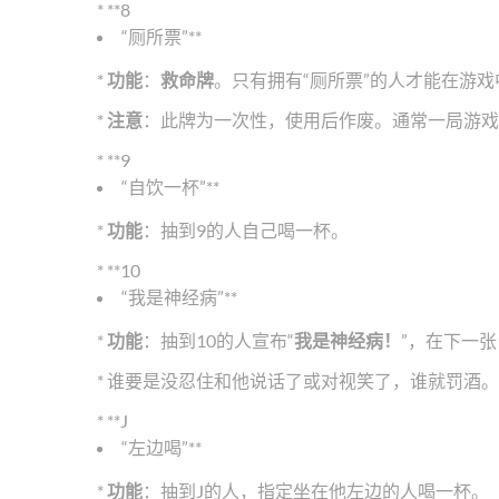
* **8
“厕所票”**
*
功能
：
救命牌
。只有拥有“厕所票”的人才能在游
*
注意
：此牌为一次性，使用后作废。通常一局游戏
* **9
“自饮一杯”**
*
功能
：抽到9的人自己喝一杯。
* **10
“我是神经病”**
*
功能
：抽到10的人宣布“
我是神经病！
”，在下一
* 谁要是没忍住和他说话了或对视笑了，谁就罚酒。
* **J
“左边喝”**
*
功能
：抽到J的人，指定坐在他左边的人喝一杯。