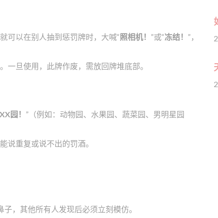
就可以在别人抽到惩罚牌时，大喊“
照相机！
”或“
冻结！
”，
2
。一旦使用，此牌作废，需放回牌堆底部。
2
XX园！
”（例如：动物园、水果园、蔬菜园、男明星园
不能说重复或说不出的罚酒。
鼻子，其他所有人发现后必须立刻模仿。