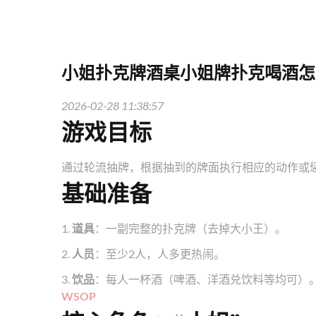
小姐扑克牌酒桌小姐牌扑克喝酒怎
2026-02-28 11:38:57
游戏目标
通过轮流抽牌，根据抽到的牌面执行相应的动作或
基础准备
1.
道具
：一副完整的扑克牌（去掉大小王）。
2.
人员
：至少2人，人多更热闹。
3.
饮品
：每人一杯酒（啤酒、洋酒兑饮料等均可）
WSOP