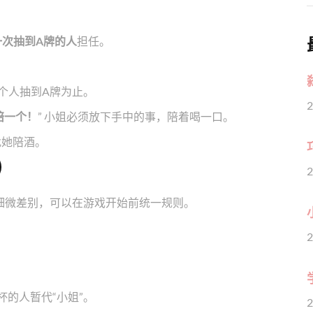
一次抽到A牌的人
担任。
一个人抽到A牌为止。
2
陪一个！
” 小姐必须放下手中的事，陪着喝一口。
找她陪酒。
）
2
细微差别，可以在游戏开始前统一规则。
2
。
的人暂代“小姐”。
2