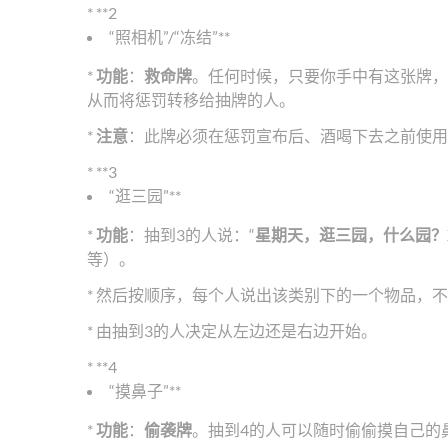
* **2
“照相机”/“冻结”**
*
功能
：
救命牌
。任何时候，只要你手中有这张牌，
从而将惩罚转移给抽牌的人。
*
注意
：此牌必须在惩罚宣布后、酒喝下去之前使用
* **3
“逛三园”**
*
功能
：抽到3的人说：“
星期天，逛三园，什么园？
等）。
* 然后按顺序，每个人说出该类别下的一个物品，
* 由抽到3的人决定从左边还是右边开始。
* **4
“摸鼻子”**
*
功能
：
偷袭牌
。抽到4的人可以随时偷偷摸自己的