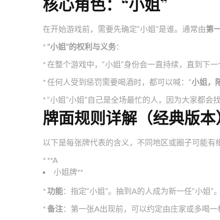
核心角色：“小姐”
在开始游戏前，需要先确定“小姐”是谁。通常由
第
*
“小姐”的权利与义务
：
* 在整个游戏中，“小姐”身份会一直持续，直到下
* 任何人受到惩罚需要喝酒时，都可以喊：“
小姐，
* “小姐”小姐”自己是全场最忙的人，因为大家都会
牌面规则详解（经典版本
以下是每张牌代表的含义，不同地区或圈子可能有
* **A
小姐牌**
*
功能
：指定“小姐”。抽到A的人成为新一任“小姐”
*
备注
：第一张A出现前，可以约定由庄家或多喝一杯