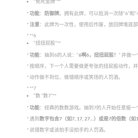
“免死金牌”**
*
功能
：
防御牌
。拥有此牌，可以抵消一次除“6”和
*
注意
：此牌为一次性，使用后作废，放回牌堆底部
* **6
“扭扭屁股”**
*
功能
：抽到6的人说：“
6啊6，扭扭屁股！
” 并做
* 按顺序，下一个人需要做更夸张的扭屁股动作，并
* 动作做不到位、做错顺序或笑场的人罚酒。
* **7
“数 “数7”**
*
功能
：经典的数数游戏。抽到7的人开始任意报一
* 遇到
数字包含7（如7, 17, 27...）或是7的倍数（如14, 
* 说错数字或该拍手没拍手的人罚酒。