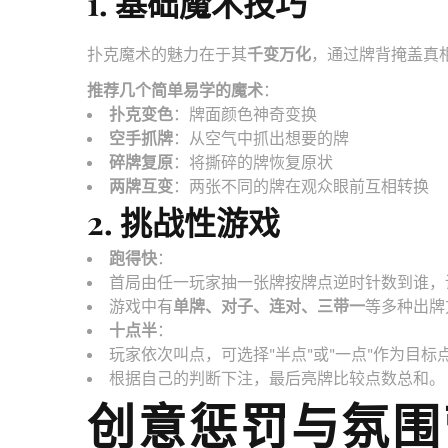
1. 基础魔术技巧
扑克魔术的魅力在于其
千变万化
，通过牌背掩盖真
推荐几个简单易学的魔术
：
扑克变色
：牌面颜色神奇变换
空手抓牌
：从空气中抓出想要的牌
碎牌复原
：将撕碎的牌恢复原状
两牌互变
：两张不同的牌在观众眼前互相转换
2. 挑战性游戏
跑得快
：
首局由任一玩家抽一张牌按牌点逆时针数到谁，
游戏中有
单牌、对子、连对、三带一
等多种出牌
十点半
：
玩家依次叫点，可选择"半点"或"一点"作为目标
根据自己的判断下注，最后亮牌比较点数总和。
创意惩罚与氛围