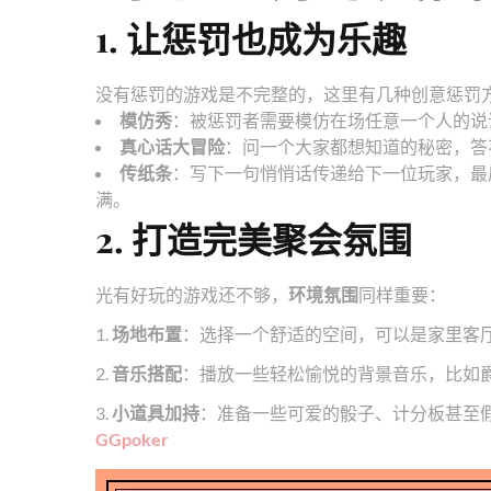
1. 让惩罚也成为乐趣
没有惩罚的游戏是不完整的，这里有几种创意惩罚
模仿秀
：被惩罚者需要模仿在场任意一个人的说
真心话大冒险
：问一个大家都想知道的秘密，答
传纸条
：写下一句悄悄话传递给下一位玩家，最
满。
2. 打造完美聚会氛围
光有好玩的游戏还不够，
环境氛围
同样重要：
1.
场地布置
：选择一个舒适的空间，可以是家里客
2.
音乐搭配
：播放一些轻松愉悦的背景音乐，比如
3.
小道具加持
：准备一些可爱的骰子、计分板甚至
GGpoker