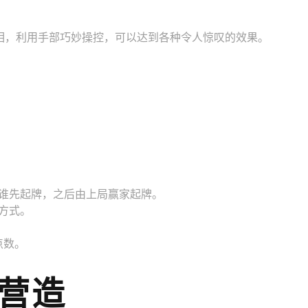
相，利用手部巧妙操控，可以达到各种令人惊叹的效果。
谁先起牌，之后由上局赢家起牌。
方式。
点数。
营造