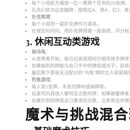
每个小组前方摆放一红一黑两个花色的26张牌。
队员们依次出发翻牌，按照红A、黑A、红2、黑2
扑克筑塔
：
每个小组用一副扑克牌作为道具。
在规定时间内，用扑克牌搭建一座高塔，评分标
3. 休闲互动类游戏
抽乌龟
：
从发牌者开始，每位玩家按顺时针顺序将手牌背
如果抽到的牌能与自己手中的牌组成对子，就将
最后剩下那张无法配对的"乌龟"牌的主人就是输
钓鱼游戏
：
每人发5张牌，未发的牌构成抽牌堆。
玩家可向其他人要特定点数的牌，如果被要牌者
如果钓到的牌是自己要求的点数，立即亮出并继
魔术与挑战混合