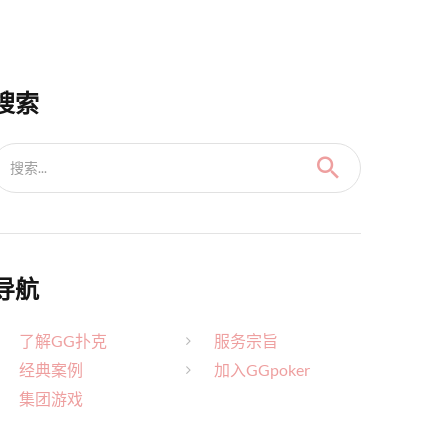
搜索
搜索...
导航
了解GG扑克
服务宗旨
经典案例
加入GGpoker
集团游戏