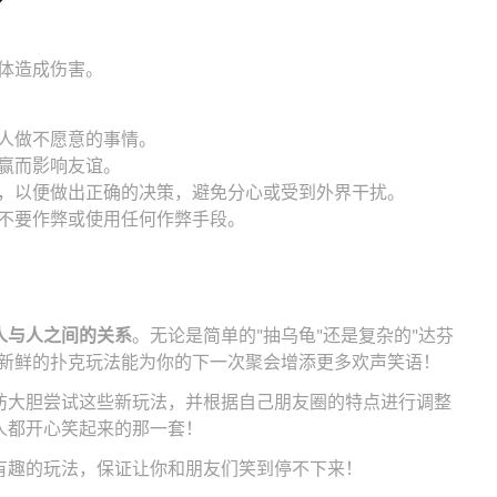
：
体造成伤害。
人做不愿意的事情。
赢而影响友谊。
，以便做出正确的决策，避免分心或受到外界干扰。
不要作弊或使用任何作弊手段。
人与人之间的关系
。无论是简单的"抽乌龟"还是复杂的"达芬
些新鲜的扑克玩法能为你的下一次聚会增添更多欢声笑语！
妨大胆尝试这些新玩法，并根据自己朋友圈的特点进行调整
人都开心笑起来的那一套！
有趣的玩法，保证让你和朋友们笑到停不下来！