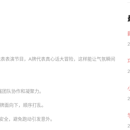
2
代表表演节目，A牌代表真心话大冒险，这样能让气氛瞬间
2
强团队协作和凝聚力。
2
，牌面向下，顺序打乱。
。
安全，避免跑动引发意外。
2