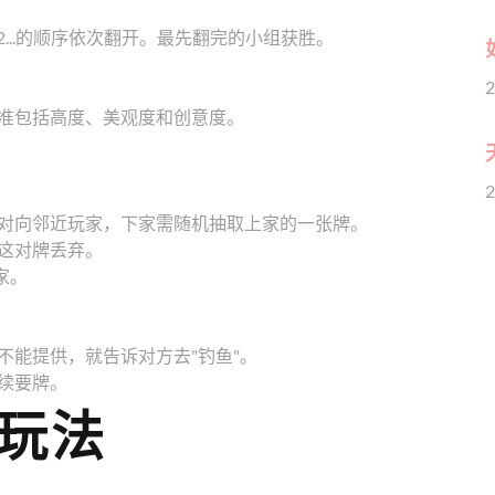
...的顺序依次翻开。最先翻完的小组获胜。
2
准包括高度、美观度和创意度。
2
对向邻近玩家，下家需随机抽取上家的一张牌。
这对牌丢弃。
家。
不能提供，就告诉对方去"钓鱼"。
续要牌。
玩法