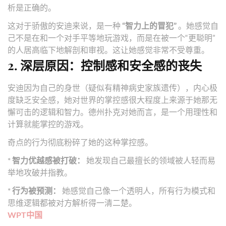
析是正确的。
这对于骄傲的安迪来说，是一种
“智力上的冒犯”
。她感觉自
己不是在和一个对手平等地玩游戏，而是在被一个“更聪明”
的人居高临下地解剖和审视。这让她感觉非常不受尊重。
2. 深层原因：控制感和安全感的丧失
安迪因为自己的身世（疑似有精神病史家族遗传），内心极
度缺乏安全感，她对世界的掌控感很大程度上来源于她那无
懈可击的逻辑和智力。德州扑克对她而言，是一个用理性和
计算就能掌控的游戏。
奇点的行为彻底粉碎了她的这种掌控感。
*
智力优越感被打破：
她发现自己最擅长的领域被人轻而易
举地攻破并指教。
*
行为被预测：
她感觉自己像一个透明人，所有行为模式和
思维逻辑都被对方解析得一清二楚。
WPT中国