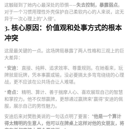
这触碰到了她内心最深处的恐惧——
失去控制，暴露弱点
。
对于一个习惯用理性外壳保护自己柔软内心的人来说，这无
异于一次心理上的“入侵”。
3. 核心原因：价值观和处事方式的根本
冲突
这是最关键的一点。这场牌局暴露了两人性格和三观上的巨
大差异：
*
安迪：
直接、纯粹、追求效率、尊重规则。在她看来，玩
牌就是玩牌，凭本事赢或输，没必要搞太多弯弯绕绕的心理
战，更不应该在公共场合让人难堪。
*
奇点：
精明、算计、善于揣摩人心、喜欢展现自己的智慧
和掌控力。他不仅想赢牌，更想通过赢牌来“赢得”安迪的佩
服，展示自己的男性魅力。
安迪后来对樊胜美说的一句话点明了要害：
“他是一个算计
得太精明的生意人，他可以在牌桌上这样对他的女朋友，将