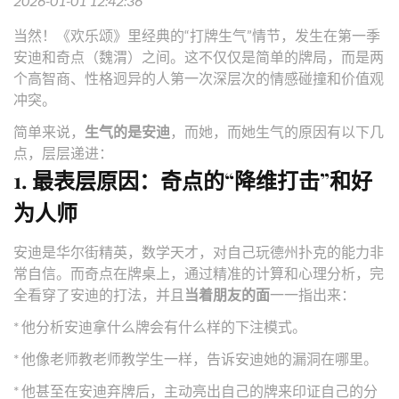
2026-01-01 12:42:36
当然！《欢乐颂》里经典的“打牌生气”情节，发生在第一季
安迪和奇点（魏渭）之间。这不仅仅是简单的牌局，而是两
个高智商、性格迥异的人第一次深层次的情感碰撞和价值观
冲突。
简单来说，
生气的是安迪
，而她，而她生气的原因有以下几
点，层层递进：
1. 最表层原因：奇点的“降维打击”和好
为人师
安迪是华尔街精英，数学天才，对自己玩德州扑克的能力非
常自信。而奇点在牌桌上，通过精准的计算和心理分析，完
全看穿了安迪的打法，并且
当着朋友的面
一一指出来：
* 他分析安迪拿什么牌会有什么样的下注模式。
* 他像老师教老师教学生一样，告诉安迪她的漏洞在哪里。
* 他甚至在安迪弃牌后，主动亮出自己的牌来印证自己的分