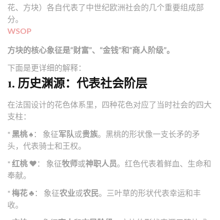
花、方块）各自代表了中世纪欧洲社会的几个重要组成部
分。
WSOP
方块的核心象征是“财富”、“金钱”和“商人阶级”。
下面是更详细的解释：
1. 历史渊源：代表社会阶层
在法国设计的花色体系里，四种花色对应了当时社会的四大
支柱：
*
黑桃 ♠️
： 象征
军队
或
贵族
。黑桃的形状像一支长矛的矛
头，代表骑士和王权。
*
红桃 ❤️
： 象征
牧师
或
神职人员
。红色代表着鲜血、生命和
奉献。
*
梅花 ♣️
： 象征
农业
或
农民
。三叶草的形状代表幸运和丰
收。