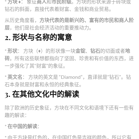
*
方块 ♦️
： 象征
商人
和
市民阶级
。方块的形状来源于砖块或
钻石的斜面，直接代表着财富、金钱和商业贸易。
从历史角度看，
方块代表的是新兴的、富有的市民和商人阶
层
，他们是社会经济活动的重要推动力。
2. 形状与名称的寓意
*
形状
： 方块（♦）的形状像一块
金锭
、
钻石
的切面或者
地
砖
。所有这些联想都指向了坚固、珍贵和有价值的东西，进
一步强化了其“财富”的象征。
*
英文名
： 方块的英文是 “Diamond”，直译就是“钻石”。钻
石本身就是财富和永恒的经典象征。
3. 在其他文化中的解读
除了欧洲的历史象征，方块在不同文化和语境下还有一些有
趣的解读：
*
在中国的解读
：
* 由于方块是红色的，在中国红色是吉祥的颜色，所以它有