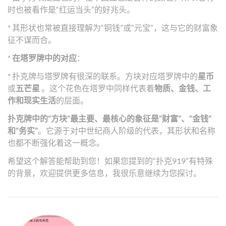
时也被看作是“红运当头”的好兆头。
* 其形状也常被直接理解为“铜钱”或“元宝”，这与它的财富象
征不谋而合。
*
在塔罗牌中的对应
：
* 扑克牌与塔罗牌有很深的联系。方块对应塔罗牌中的
星币
或
五芒星
。这个花色在塔罗中同样代表着
物质、金钱、工
作和现实生活
的层面。
扑克牌中的“方块”最主要、最核心的象征是“财富”、“金钱”
和“务实”
。它源于对中世纪商人阶级的代表，其形状和名称
也都不断强化着这一概念。
希望这个解答能帮助到您！如果您提到的“扑克919”有特殊
的背景，欢迎提供更多信息，我很乐意继续为您探讨。