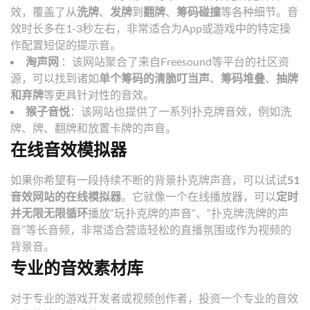
效，覆盖了从
洗牌
、
发牌
到
翻牌
、
筹码碰撞
等各种细节。音
效时长多在1-3秒左右，非常适合为App或游戏中的特定操
作配置短促的提示音。
淘声网
：该网站聚合了来自Freesound等平台的社区资
源，可以找到诸如
单个筹码的清脆叮当声
、
筹码堆叠
、
抽牌
和弃牌
等更具针对性的音效。
猴子音悦
：该网站也提供了一系列扑克牌音效，例如洗
牌、牌、翻牌和放置卡牌的声音。
在线音效模拟器
如果你希望有一段持续不断的背景扑克牌声音，可以试试
51
音效网站的在线模拟器
。它就像一个在线播放器，可以
定时
并无限无限循环
播放“玩扑克牌的声音”、“扑克牌洗牌的声
音”等长音频，非常适合营造轻松的直播氛围或作为视频的
背景音。
专业的音效素材库
对于专业的游戏开发者或视频创作者，投资一个专业的音效