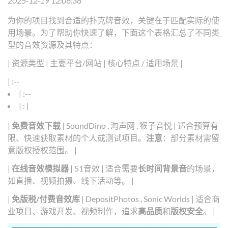
2025-12-19 12:06:38
为你的项目找到合适的扑克牌音效，关键在于匹配实际的使
用场景。为了帮助你快速了解，下面这个表格汇总了不同类
型的音效资源及其特点：
| 资源类型 | 主要平台/网站 | 核心特点 / 适用场景 |
| :--
| :--
| : |
|
免费音效下载
| SoundDino , 淘声网 , 猴子音悦 | 适合预算有
限、快速获取素材的个人或测试项目。
注意
：部分素材需留
意版权授权范围。 |
|
在线音效模拟器
| 51音效 | 适合需要
长时间背景音
的场景，
如直播、视频拍摄、线下活动等。 |
|
免版税/付费音效库
| DepositPhotos , Sonic Worlds | 适合商
业项目、游戏开发、视频制作，追求
高品质
和
版权安全
。 |