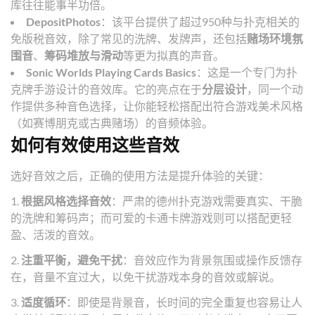
库往往能事半功倍。
DepositPhotos
：该平台提供了超过950种与扑克相关的
免版税音效，除了常见的洗牌、发牌声，还包括
赌场环境氛
围音
、
筹码堆放与滑动
等更为拟真的声音。
Sonic Worlds Playing Cards Basics
：这是一个专门为扑
克牌手游设计的音效库。它的亮点在于
分层设计
，同一个动
作提供多种音色选择，让你能轻松搭配出符合游戏美术风格
（如赛博朋克或古典赌场）的音频体验。
如何有效使用这些音效
选好音效之后，正确的使用方法是提升体验的关键：
1.
根据风格选择音效
：严肃的德州扑克游戏需要真实、干脆
的洗牌和筹码声；而可爱的卡通卡牌游戏则可以搭配更轻
盈、活泼的音效。
2.
注重平衡，避免干扰
：音效应作为背景氛围或操作反馈存
在，音量不宜过大，以免干扰游戏本身的音效或解说。
3.
适度循环
：即使是背景音，长时间的完全重复也容易让人