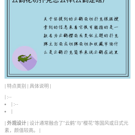
| 特点类别 | 具体说明 |
| :--
| :--
|
|
外观设计
| 设计通常融合了“云鹤”与“樱花”等国风或日式元
素，颜值较高。 |