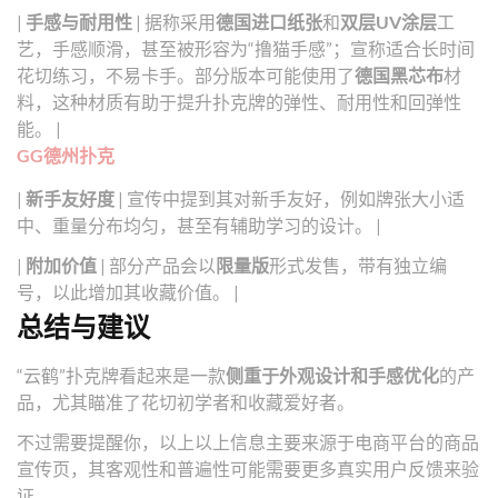
|
手感与耐用性
| 据称采用
德国进口纸张
和
双层UV涂层
工
艺，手感顺滑，甚至被形容为“撸猫手感”；宣称适合长时间
花切练习，不易卡手。部分版本可能使用了
德国黑芯布
材
料，这种材质有助于提升扑克牌的弹性、耐用性和回弹性
能。 |
GG德州扑克
|
新手友好度
| 宣传中提到其对新手友好，例如牌张大小适
中、重量分布均匀，甚至有辅助学习的设计。 |
|
附加价值
| 部分产品会以
限量版
形式发售，带有独立编
号，以此增加其收藏价值。 |
总结与建议
“云鹤”扑克牌看起来是一款
侧重于外观设计和手感优化
的产
品，尤其瞄准了花切初学者和收藏爱好者。
不过需要提醒你，以上以上信息主要来源于电商平台的商品
宣传页，其客观性和普遍性可能需要更多真实用户反馈来验
证。