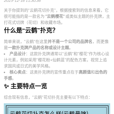
2025-12-18 11:30:38
关于你提到的“云鹤花切扑克”，根据搜索到的信息来看，它
很可能指的是一款名为
“云鹤樱花”
或类似主题的扑克牌，主
打花式切牌（花切）和收藏市场。
什么是“云鹤”扑克？
简单来说，“云鹤”在这里
并不是一个公司的品牌名
，而更像
是
一款扑克牌产品的名称或设计主题
。
产品设计
：这款扑克牌通常以“云鹤”和“樱花”作为核心设
计元素，例如采用“樱花粉+仙鹤蓝”的配色方案，视觉上追
求国风或日式的美学风格。
核心卖点
：这类扑克牌的宣传重点在于
高颜值
和
出色的
手感
。
✨ 主要特点一览
综合现有信息，“云鹤”花切扑克主要有以下特点：