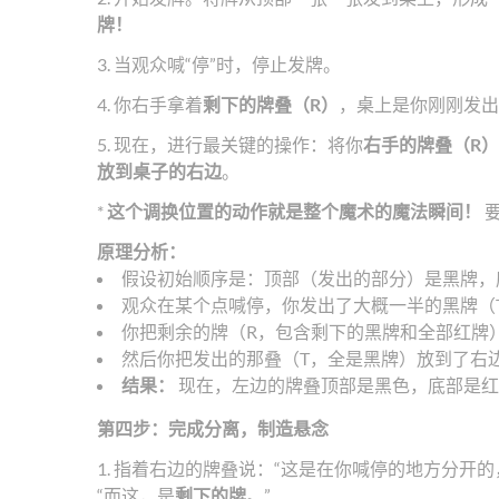
牌！
3. 当观众喊“停”时，停止发牌。
4. 你右手拿着
剩下的牌叠（R）
，桌上是你刚刚发出
5. 现在，进行最关键的操作：将你
右手的牌叠（R
放到桌子的右边
。
*
这个调换位置的动作就是整个魔术的魔法瞬间！
原理分析：
假设初始顺序是：顶部（发出的部分）是黑牌，
观众在某个点喊停，你发出了大概一半的黑牌（
你把剩余的牌（R，包含剩下的黑牌和全部红牌
然后你把发出的那叠（T，全是黑牌）放到了右
结果：
现在，左边的牌叠顶部是黑色，底部是红
第四步：完成分离，制造悬念
1. 指着右边的牌叠说：“这是在你喊停的地方分开
“而这，是
剩下的牌
。”