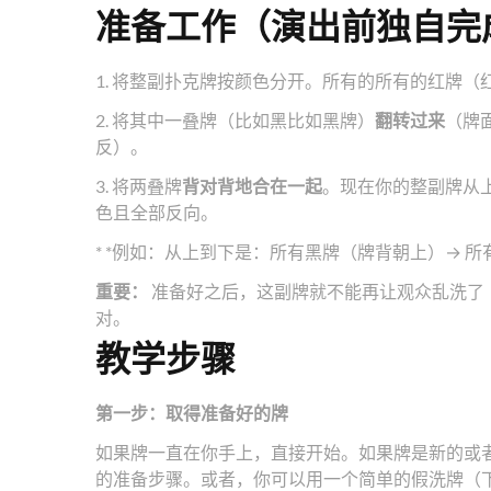
准备工作（演出前独自完
1. 将整副扑克牌按颜色分开。所有的所有的红牌
2. 将其中一叠牌（比如黑比如黑牌）
翻转过来
（牌
反）。
3. 将两叠牌
背对背地合在一起
。现在你的整副牌从
色且全部反向。
* *例如：从上到下是：所有黑牌（牌背朝上）→ 
重要：
准备好之后，这副牌就不能再让观众乱洗了
对。
教学步骤
第一步：取得准备好的牌
如果牌一直在你手上，直接开始。如果牌是新的或
的准备步骤。或者，你可以用一个简单的假洗牌（