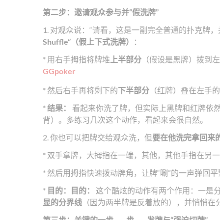
第二步：邀请观众参与并“假洗牌”
1. 对观众说：“请看，这是一副完全普通的扑克牌
Shuffle”（假上下式洗牌）
：
* 用右手拇指将牌堆
上半部分
（假设是黑牌）拨到左
GGpoker
* 然后右手再将剩下的
下半部分
（红牌）叠在左手的
*
结果：
看起来你洗了牌，但实际上黑牌和红牌依
背）。多练习几次这个动作，看起来会很自然。
2. 你也可以把牌交给观众洗，但
要在他洗完拿回来的
* 双手拿牌，大拇指在一端，其他，其他手指在另
* 然后用拇指快速拨动牌角，让牌“唰”的一声弹回
*
目的：目的：
这个酷炫的动作有两个作用：一是
显的分界线
（因为两半牌是反着放的），并悄悄在
第三步：关键的一步——步——发牌与“强迫切牌”