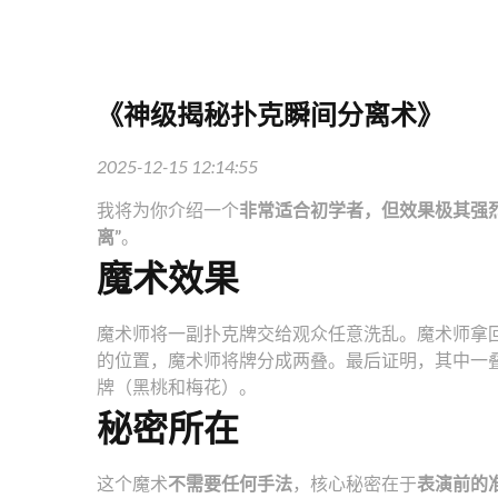
《神级揭秘扑克瞬间分离术》
2025-12-15 12:14:55
我将为你介绍一个
非常适合初学者，但效果极其强
离”
。
魔术效果
魔术师将一副扑克牌交给观众任意洗乱。魔术师拿
的位置，魔术师将牌分成两叠。最后证明，其中一
牌（黑桃和梅花）。
秘密所在
这个魔术
不需要任何手法
，核心秘密在于
表演前的