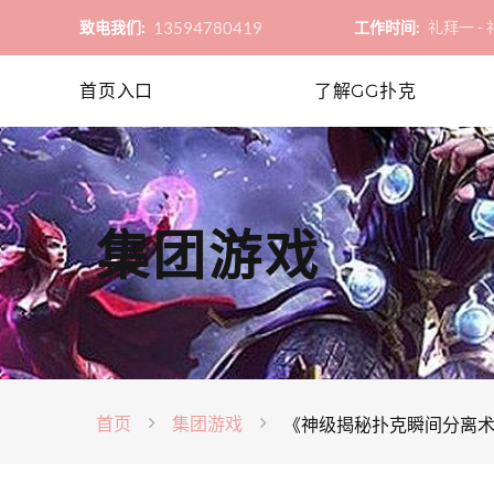
13594780419
致电我们:
工作时间:
礼拜一 - 礼
首页入口
了解GG扑克
集团游戏
首页
集团游戏
《神级揭秘扑克瞬间分离