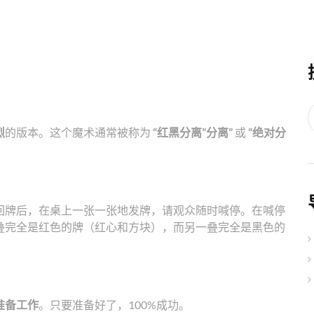
烈
的版本。这个魔术通常被称为
“红黑分离”分离”
或
“绝对分
回牌后，在桌上一张一张地发牌，请观众随时喊停。在喊停
叠完全是红色的牌（红心和方块），而另一叠完全是黑色的
准备工作
。只要准备好了，100%成功。