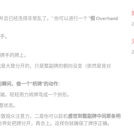
，并且已经洗得非常乱了。” 你可以进行一个
“假 Overhand
2
手。
2
牌手的牌上。
然是大致分开的，只是整副牌的朝向没变（依然是背对
瞬间，做一个“桥牌”的动作
：
一端，轻轻用力将牌弯成一个拱形。
平整状态。
分散观众注意力，二是你可以趁机
感觉到整副牌中间那条明
分界处把牌分开，再合上。这样你就确保了牌序正确。