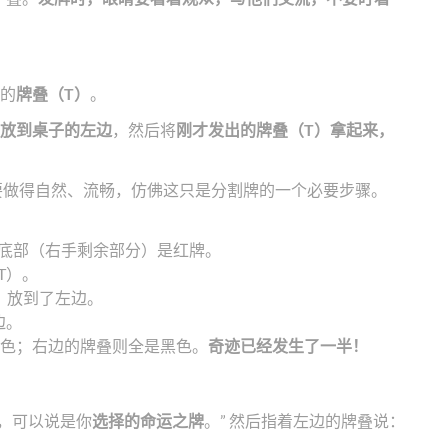
的
牌叠（T）
。
）放到桌子的左边
，然后将
刚才发出的牌叠（T）拿起来，
要做得自然、流畅，仿佛这只是分割牌的一个必要步骤。
底部（右手剩余部分）是红牌。
T）。
）放到了左边。
边。
色；右边的牌叠则全是黑色。
奇迹已经发生了一半！
的，可以说是你
选择的命运之牌
。” 然后指着左边的牌叠说：