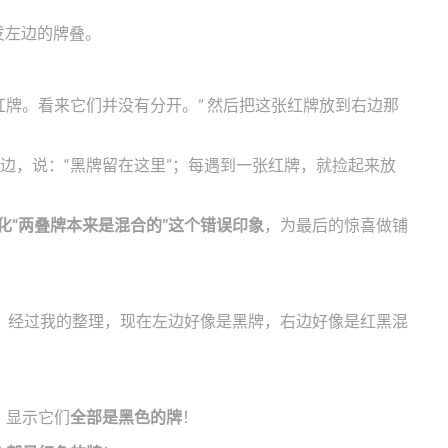
始发左边的牌叠。
红牌。看来它们并没有分开。” 然后把这张红牌放到右边那
边，说：“黑牌留在这里”；每遇到一张红牌，就捡起来放
化“两叠牌本来是混合的”这个错误印象
，为最后的惊喜做铺
你看，经过我的整理，现在左边好像是黑牌，右边好像是红黑混
，显示它们
全部是黑色的牌
！