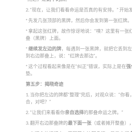
2. “现在，让我们看看命运是否真的有安排。” 开
* 先发几张顶部的黑牌，然后你会发到第一张红牌。
* 拿起这张红牌，故作惊讶地说：“咦？这里有一张
叠（黑牌）上面。
*
继续发左边的牌
，每遇到一张黑牌，就把它丢到左
到右边那叠上，说：“红牌去那边”。
* 这个过程看起来像是在“纠正”错误，实际上是在
强
垫。
第五步：揭晓奇迹
1. 当你把左边的牌都“整理”完后，对观众说：“
合，对吧？”
2. “让我们来看看你
亲自选择
的那叠命运之牌。”
3. 翻开右边那叠牌的
最下面一张
（或者摊开整叠）