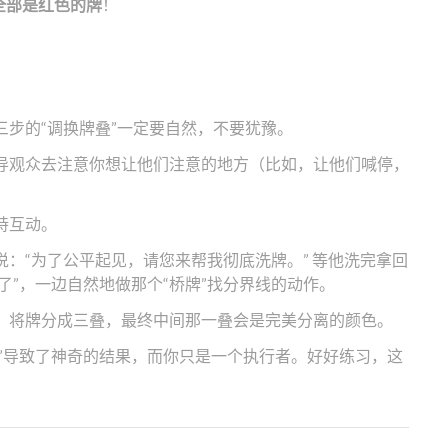
全部是红色的牌
！
步的“调换牌叠”一定要自然，不要犹豫。
导观众去注意你想让他们注意的地方（比如，让他们喊停，
持互动。
：“为了公平起见，请您来帮我彻底洗牌。” 等他洗完拿回
了”，一边自然地做那个“桥牌”找分界线的动作。
，将牌分成三叠，最终中间那一叠会是完美分离的颜色。
”导致了神奇的结果，而你只是一个执行者。好好练习，这