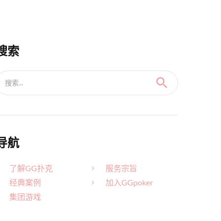
搜索
搜索...
导航
了解GG扑克
服务宗旨
经典案例
加入GGpoker
集团游戏