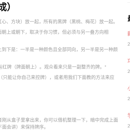
成）
（红心、方块）放一起，所有的黑牌（黑桃、梅花）放一起。
面朝上或朝下，取决于你习惯，但必须与另一叠方向相
2
上到下是：一半是一种颜色且全部同向，另一半是另一种颜
所有红牌（牌面朝上）。观众看来只是一副整齐的牌。*
2
（只能让你自己来控牌），或者用我们下面教的方法来应
2
者刚从盒子里拿出来，你可以借机整理一下，暗中完成上面
2
下面会讲）来保持牌序。