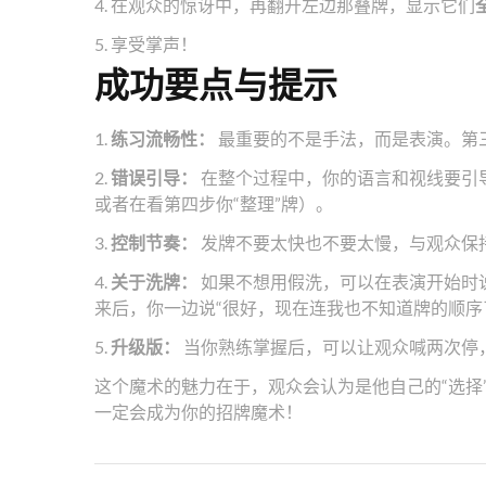
4. 在观众的惊讶中，再翻开左边那叠牌，显示它们
5. 享受掌声！
成功要点与提示
1.
练习流畅性：
最重要的不是手法，而是表演。第三
2.
错误引导：
在整个过程中，你的语言和视线要引
或者在看第四步你“整理”牌）。
3.
控制节奏：
发牌不要太快也不要太慢，与观众保
4.
关于洗牌：
如果不想用假洗，可以在表演开始时说
来后，你一边说“很好，现在连我也不知道牌的顺序
5.
升级版：
当你熟练掌握后，可以让观众喊两次停
这个魔术的魅力在于，观众会认为是他自己的“选择
一定会成为你的招牌魔术！