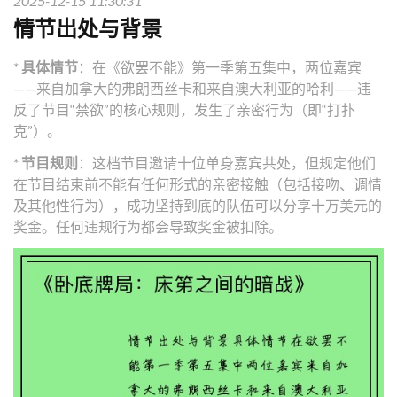
2025-12-15 11:30:31
情节出处与背景
*
具体情节
：在《欲罢不能》第一季第五集中，两位嘉宾
——来自加拿大的弗朗西丝卡和来自澳大利亚的哈利——违
反了节目“禁欲”的核心规则，发生了亲密行为（即“打扑
克”）。
*
节目规则
：这档节目邀请十位单身嘉宾共处，但规定他们
在节目结束前不能有任何形式的亲密接触（包括接吻、调情
及其他性行为），成功坚持到底的队伍可以分享十万美元的
奖金。任何违规行为都会导致奖金被扣除。